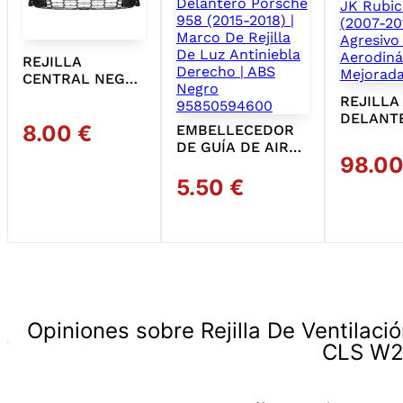
REJILLA
CENTRAL NEGRA
PARA
REJILLA
PARACHOQUES
DELANT
8.00 €
EMBELLECEDOR
DELANTERO
COMBO 
DE GUÍA DE AIRE
CITROËN
WRANGL
98.00
PARA
BERLINGO 2015-
RUBICO
PARACHOQUES
2018 | ORIGINAL
5.50 €
(2007-20
VER FICHA
VER FICHA
VER FIC
DELANTERO
9810963580
ESTILO 
PORSCHE 958
AÑADIR
AÑADIR
A
AERODI
(2015-2018) |
MEJORA
MARCO DE
REJILLA DE LUZ
ANTINIEBLA
DERECHO | ABS
NEGRO
Opiniones sobre Rejilla De Ventilac
95850594600
CLS W21