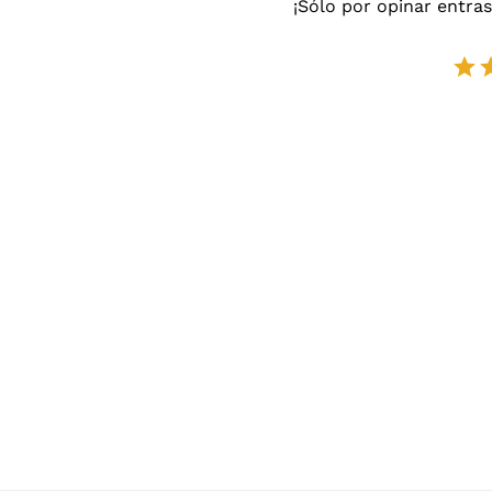
No es solo un adorno, también mejora la circulación del
¡Sólo por opinar entras
todos.
La instalación es muy sencilla, no necesitas herramient