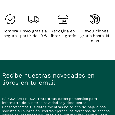
Compra
Envío gratis a
Recogida en
Devoluciones
segura
partir de 19 €
librería gratis
gratis hasta 14
días
Recibe nuestras novedades en
libros en tu email
ESPASA CALPE, S.A. tratará tus datos personales para
informarte de nuestras novedades y descuentos.
Conservaremos tus datos mientras no te des de baja o nos
solicites su supresión. Podrás ejercer los derechos de acceso,
Cambias la pieza vieja por esta nueva en un momento, y e