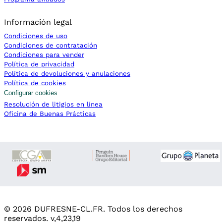
Información legal
Condiciones de uso
Condiciones de contratación
Condiciones para vender
Política de privacidad
El número de referencia original es 21183018549116 por si
Política de devoluciones y anulaciones
Política de cookies
Hemos controlado la calidad al detalle para que sea dur
Configurar cookies
Resolución de litigios en línea
Oficina de Buenas Prácticas
© 2026 DUFRESNE-CL.FR. Todos los derechos
reservados. v,4,23,19