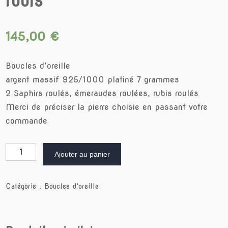
rubis
145,00
€
Boucles d’oreille
argent massif 925/1000 platiné 7 grammes
2 Saphirs roulés, émeraudes roulées, rubis roulés
Merci de préciser la pierre choisie en passant votre
commande
quantité
Ajouter au panier
de
CIRC
Saphirs,
émeraude
Catégorie :
Boucles d'oreille
ou
rubis