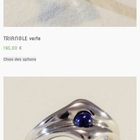
TRIANGLE verte
195,00
€
Ce
Choix des options
produit
a
plusieurs
variations.
Les
options
peuvent
être
choisies
sur
la
page
du
produit