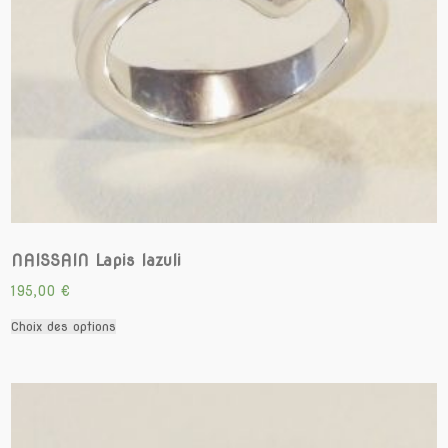
NAISSAIN Lapis lazuli
195,00
€
Ce
Choix des options
produit
a
plusieurs
variations.
Les
options
peuvent