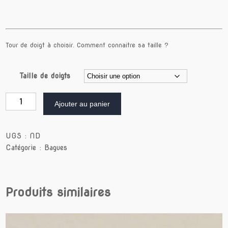
Tour de doigt à choisir.
Comment connaitre sa taille ?
Taille de doigts
quantité
Ajouter au panier
de
TUBO
X
Rubis
UGS :
ND
Catégorie :
Bagues
Produits similaires