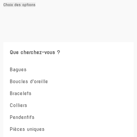
Ce
Choix des options
produit
a
plusieurs
variations.
Les
options
peuvent
être
Que cherchez-vous ?
choisies
sur
la
Bagues
page
du
Boucles d'oreille
produit
Bracelets
Colliers
Pendentifs
Pièces uniques