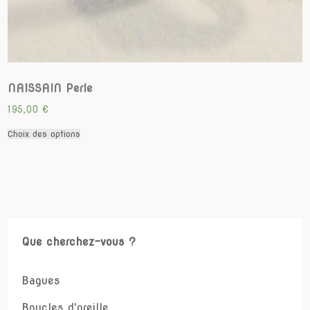
NAISSAIN Perle
195,00
€
Ce
Choix des options
produit
a
plusieurs
variations.
Les
options
peuvent
être
Que cherchez-vous ?
choisies
sur
la
Bagues
page
du
Boucles d'oreille
produit