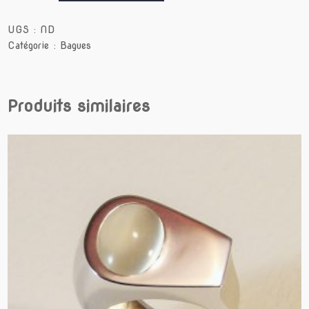
TRIANGLE
bleue
UGS :
ND
Catégorie :
Bagues
Produits similaires