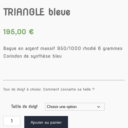
TRIANGLE bleue
195,00
€
Bague en argent massif 950/1000 rhodié 6 grammes
Corindon de synthèse bleu
Tour de doigt à choisir.
Comment connaitre sa taille ?
Taille de doigt
quantité
Ajouter au panier
de