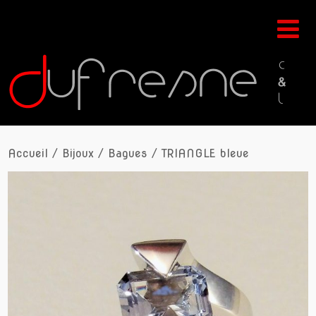
Accueil
/
Bijoux
/
Bagues
/ TRIANGLE bleue