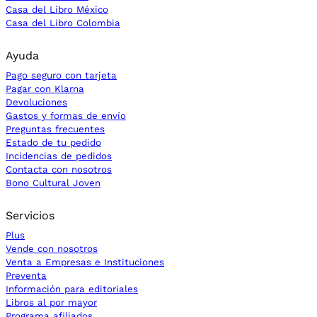
Casa del Libro México
Casa del Libro Colombia
Ayuda
Pago seguro con tarjeta
Pagar con Klarna
Devoluciones
Gastos y formas de envío
Preguntas frecuentes
Estado de tu pedido
Incidencias de pedidos
Contacta con nosotros
Bono Cultural Joven
Servicios
Plus
Vende con nosotros
La instalación es directa, se montan en la posición orig
Venta a Empresas e Instituciones
Preventa
Información para editoriales
Libros al por mayor
Programa afiliados