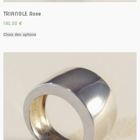
TRIANGLE Rose
195,00
€
Ce
Choix des options
produit
a
plusieurs
variations.
Les
options
peuvent
être
choisies
sur
la
page
du
produit