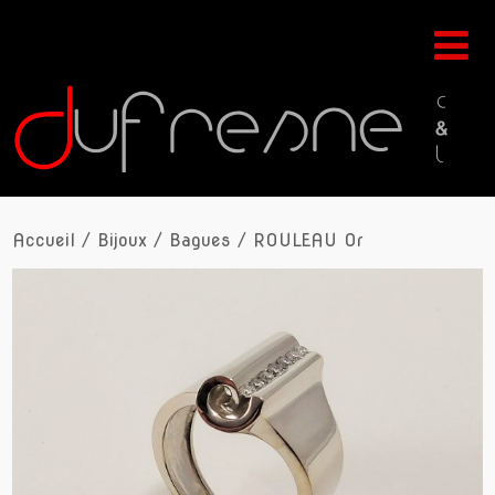
Accueil
/
Bijoux
/
Bagues
/ ROULEAU Or