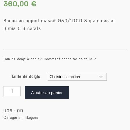
360,00
€
Bague en argent massif 950/1000 8 grammes et
Rubis 0.6 carats
Tour de doigt à choisir.
Comment connaitre sa taille ?
Taille de doigts
quantité
Ajouter au panier
de
JONC
ROMAIN
UGS :
ND
Catégorie :
Bagues