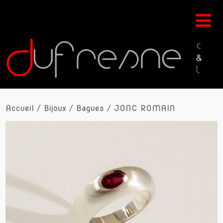
Accueil
/
Bijoux
/
Bagues
/ JONC ROMAIN