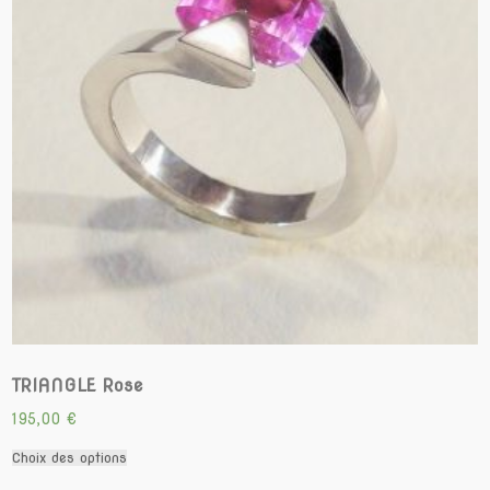
sur
la
page
du
produit
TRIANGLE Rose
195,00
€
Ce
Choix des options
produit
a