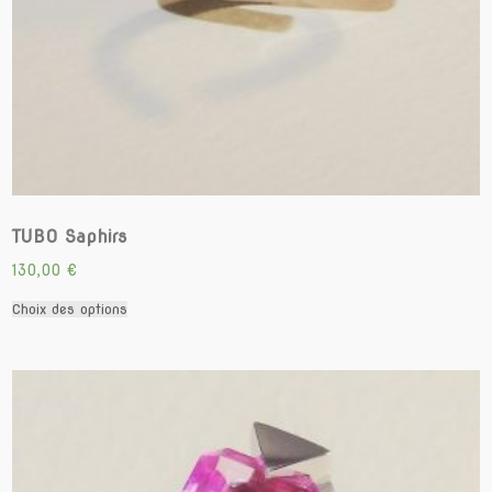
TUBO Saphirs
130,00
€
Ce
Choix des options
produit
a
plusieurs
variations.
Les
options
peuvent
être
choisies