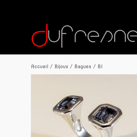
Accueil
/
Bijoux
/
Bagues
/ BI