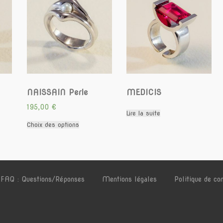
NAISSAIN Perle
MEDICIS
195,00
€
Lire la suite
Ce
Choix des options
produit
a
plusieurs
variations.
Les
options
FAQ : Questions/Réponses
Mentions légales
Politique de con
peuvent
être
choisies
sur
la