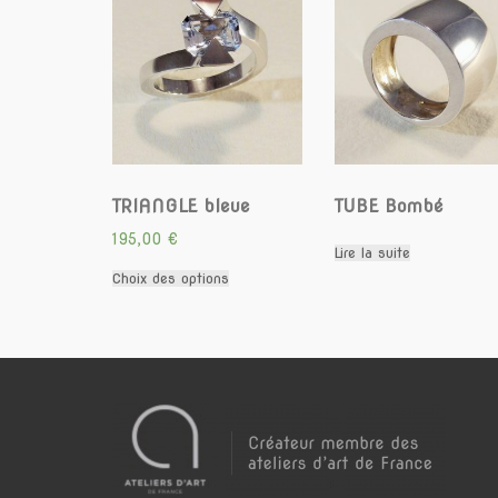
TRIANGLE bleue
TUBE Bombé
195,00
€
Lire la suite
Ce
Choix des options
produit
a
plusieurs
variations.
Les
options
peuvent
être
choisies
sur
la